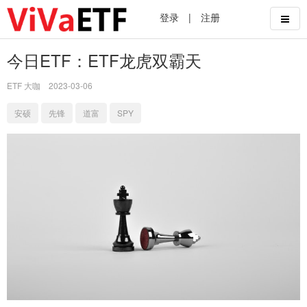
登录
|
注册
今日ETF：ETF龙虎双霸天
ETF 大咖
2023-03-06
安硕
先锋
道富
SPY