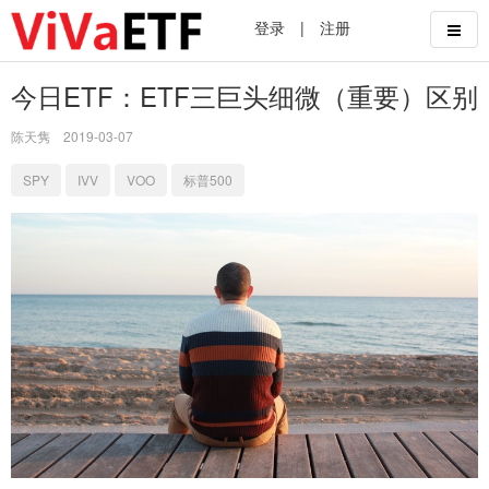
登录
|
注册
今日ETF：ETF三巨头细微（重要）区别
陈天隽
2019-03-07
SPY
IVV
VOO
标普500