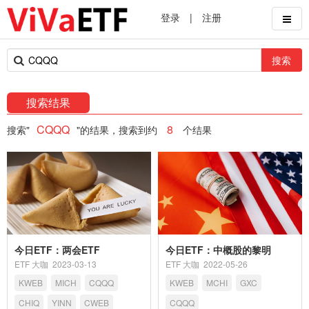
登录
|
注册
搜索
搜索结果
CQQQ
8
搜索"
"的结果，搜索到约
个结果
今日ETF：两会ETF
今日ETF：中概股的黎明
ETF 大咖
2023-03-13
ETF 大咖
2022-05-26
KWEB
MICH
CQQQ
KWEB
MCHI
GXC
CHIQ
YINN
CWEB
CQQQ